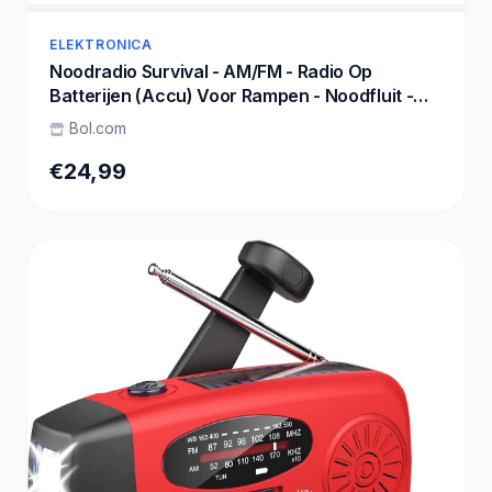
ELEKTRONICA
Noodradio Survival - AM/FM - Radio Op
Batterijen (Accu) Voor Rampen - Noodfluit -
2000 mAh Solar Powerbank - Survivalradio -
Bol.com
Noodradio Solar Opwindbaar - Zaklamp -
Powerbank Zonneenergie - USB C -
€24,99
Noodpakket voor Thuis