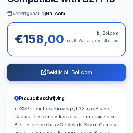
Verkrijgbaar bij
Bol.com
bij Bol.com
€158,00
Incl. BTW, incl. verzendkosten
Bekijk bij Bol.com
Productbeschrijving
<h3>Productbeschrijving</h3> <p>Bitaxe
Gamma: De slimme keuze voor energiezuinig
Bitcoin-minen<br />Ontdek de Bitaxe Gamma,
een toonaangevende open-source Bitcoin-