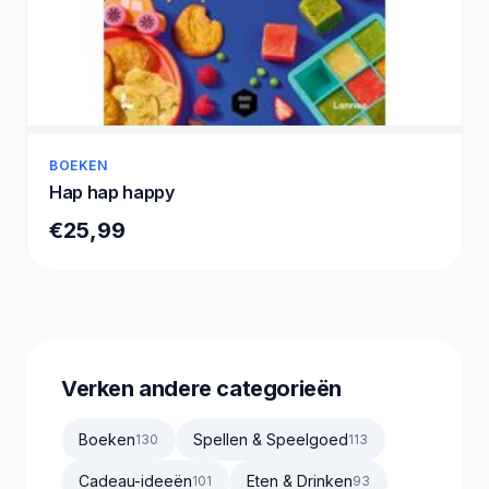
BOEKEN
Hap hap happy
€25,99
Verken andere categorieën
Boeken
Spellen & Speelgoed
130
113
Cadeau-ideeën
Eten & Drinken
101
93