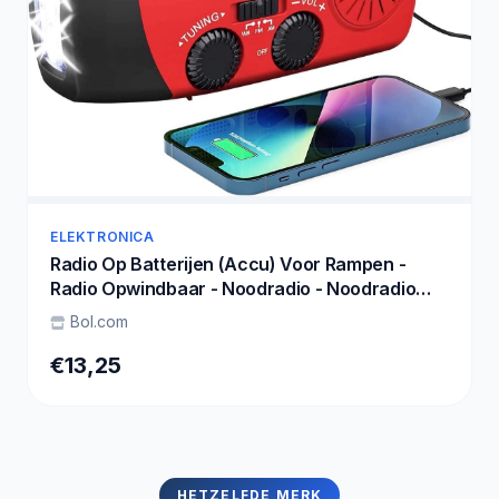
ELEKTRONICA
Radio Op Batterijen (Accu) Voor Rampen -
Radio Opwindbaar - Noodradio - Noodradio
Solar Opwindbaar
Bol.com
€13,25
HETZELFDE MERK