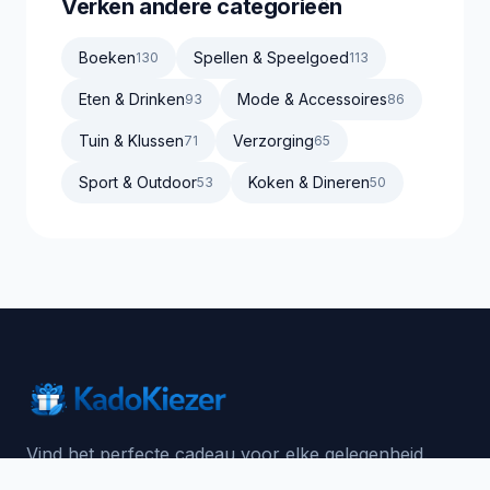
Verken andere categorieën
Boeken
Spellen & Speelgoed
130
113
Eten & Drinken
Mode & Accessoires
93
86
Tuin & Klussen
Verzorging
71
65
Sport & Outdoor
Koken & Dineren
53
50
Vind het perfecte cadeau voor elke gelegenheid.
Van verjaardagen tot feestdagen, wij helpen je het