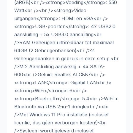
(aRGB)<br /><strong>Voeding</strong>: 550
Watt<br /><br /><strong>Video
uitgangen</strong>: HDMI en VGA<br />
<strong>USB-poorten</strong>: 4x USB2.0
aansluiting + 5x USB3.0 aansluiting<br
/>RAM Geheugen uitbreidbaar tot maximaal
64GB (2 Geheugenbanken)<br />2
Geheugenbanken in gebruik in deze setup.<br
/>M.2 Aansluiting aanwezig + 4x SATA-
600<br />Geluid: Realtek ALC887<br />
<strong>LAN</strong>: Gigabit LAN<br />
<strong>WiFi</strong>: 6<br />
<strong>Bluetooth</strong>: 5.4<br />WiFi +
Bluetooth via USB 2-in-1 dongle<br /><br
/>Met Windows 11 Pro installatie (inclusief
licentie, dus géén verborgen kosten!)<br
/>Systeem wordt geleverd inclusief