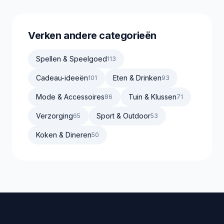
Verken andere categorieën
Spellen & Speelgoed
113
Cadeau-ideeën
Eten & Drinken
101
93
Mode & Accessoires
Tuin & Klussen
86
71
Verzorging
Sport & Outdoor
65
53
Koken & Dineren
50