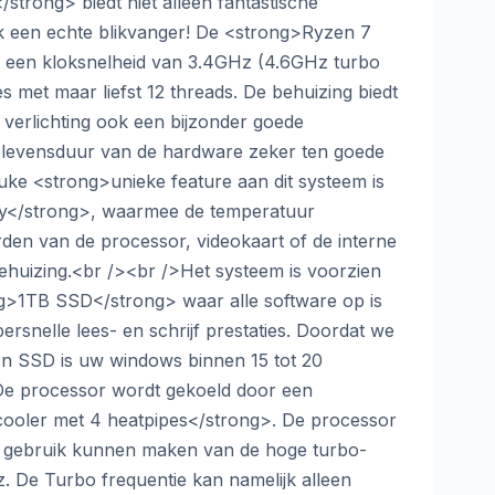
strong> biedt niet alleen fantastische
ok een echte blikvanger! De <strong>Ryzen 7
 een kloksnelheid van 3.4GHz (4.6GHz turbo
s met maar liefst 12 threads. De behuizing biedt
verlichting ook een bijzonder goede
de levensduur van de hardware zeker ten goede
uke <strong>unieke feature aan dit systeem is
ay</strong>, waarmee de temperatuur
en van de processor, videokaart of de interne
ehuizing.<br /><br />Het systeem is voorzien
g>1TB SSD</strong> waar alle software op is
ersnelle lees- en schrijf prestaties. Doordat we
n SSD is uw windows binnen 15 tot 20
De processor wordt gekoeld door een
oler met 4 heatpipes</strong>. De processor
l gebruik kunnen maken van de hoge turbo-
. De Turbo frequentie kan namelijk alleen