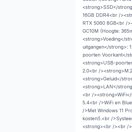
<strong>SSD</strong
16GB DDR4<br /><str
RTX 5060 8GB<br /><
GC10M (Hoogte: 365m
<strong>Voeding</str
uitgangen</strong>: 
poorten Voorkant</st
<strong>USB-poorten
2.0<br /><strong>M.2
<strong>Geluid</stro
<strong>LAN</strong>
<br /><strong>WiFi</
5.4<br />WiFi en Blue
/>Met Windows 11 Pro 
kosten!).<br />Systee
<strong><br /><br /></