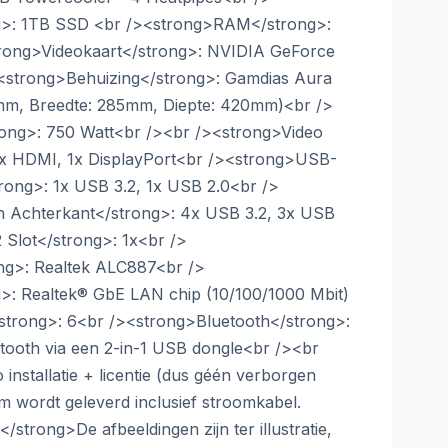
>: 1TB SSD <br /><strong>RAM</strong>:
ong>Videokaart</strong>: NVIDIA GeForce
strong>Behuizing</strong>: Gamdias Aura
m, Breedte: 285mm, Diepte: 420mm)<br />
ong>: 750 Watt<br /><br /><strong>Video
1x HDMI, 1x DisplayPort<br /><strong>USB-
rong>: 1x USB 3.2, 1x USB 2.0<br />
 Achterkant</strong>: 4x USB 3.2, 3x USB
 Slot</strong>: 1x<br />
ng>: Realtek ALC887<br />
: Realtek® GbE LAN chip (10/100/1000 Mbit)
strong>: 6<br /><strong>Bluetooth</strong>:
tooth via een 2-in-1 USB dongle<br /><br
installatie + licentie (dus géén verborgen
m wordt geleverd inclusief stroomkabel.
strong>De afbeeldingen zijn ter illustratie,