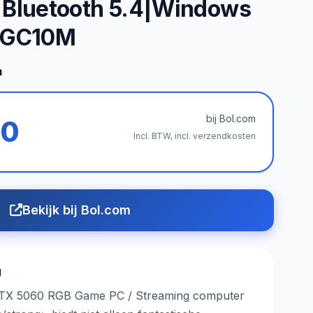
|Bluetooth 5.4|Windows
A GC10M
m
bij Bol.com
00
Incl. BTW, incl. verzendkosten
Bekijk bij Bol.com
g
TX 5060 RGB Game PC / Streaming computer