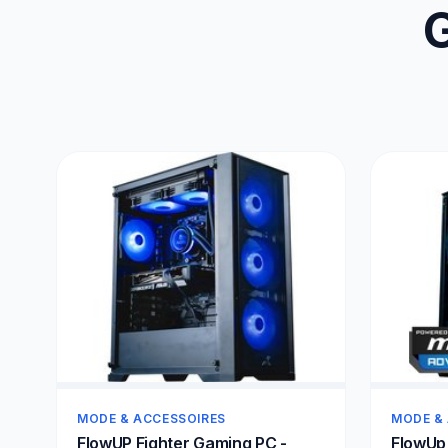
G
MODE & ACCESSOIRES
MODE &
FlowUP Fighter Gaming PC -
FlowUp