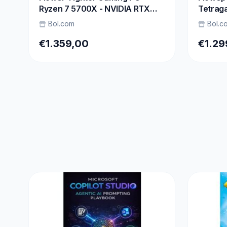
Ryzen 7 5700X - NVIDIA RTX
Tetrag
5060 - 16GB DDR4 - 1TB -
5700x 
Bol.com
Bol.c
Waterkoeling
Corsair
NVMe S
€1.359,00
€1.29
ARGB