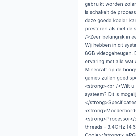
gebruikt worden zolang
is schakelt de proces
deze goede koeler kan
presteren als met de 
/>Zeer belangrijk in e
Wij hebben in dit sy
8GB videogeheugen. D
ervaring met alle wat
Minecraft op de hoogst
games zullen goed spe
<strong><br />Wilt u 
systeem? Dit is mogel
</strong>Specificati
<strong>Moederbord<
<strong>Processor</s
threads - 3.4GHz (4
Cooler</strong>: aRG