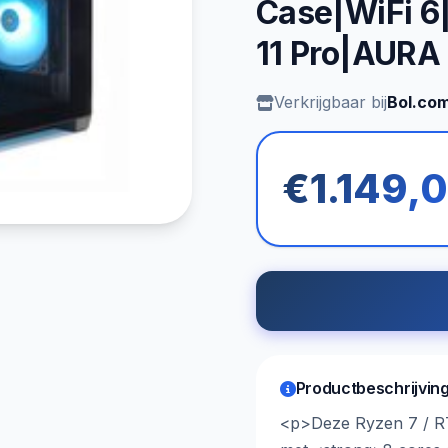
Case|WiFi 6
11 Pro|AUR
Verkrijgbaar bij
Bol.co
€1.149,
Productbeschrijvin
<p>Deze Ryzen 7 / R