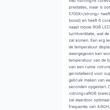
met <strong>8 cores</
prestaties, maar is o
5700X</strong> heeft
boost) en heeft 6 core
naast mooie RGB LED 
luchtventilatie, wat 
zal komen. Een erg le
de temperatuur displ
weergegeven kan word
temperatuur van de b
van een ruime <stron
geïnstalleerd voor sup
gebruik maken van ee
seconden opgestart. 
<strong>aRGB towerco
zal daardoor optimaa
frequentie van 4.6GHz