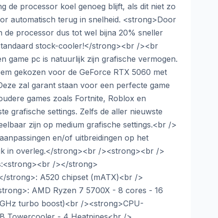
 de processor koel genoeg blijft, als dit niet zo
sor automatisch terug in snelheid. <strong>Door
 de processor dus tot wel bijna 20% sneller
standaard stock-cooler!</strong><br /><br
en game pc is natuurlijk zijn grafische vermogen.
steem gekozen voor de GeForce RTX 5060 met
eze zal garant staan voor een perfecte game
 oudere games zoals Fortnite, Roblox en
e grafische settings. Zelfs de aller nieuwste
elbaar zijn op medium grafische settings.<br />
aanpassingen en/of uitbreidingen op het
ijk in overleg.</strong><br /><strong><br />
es:<strong><br /></strong>
/strong>: A520 chipset (mATX)<br />
trong>: AMD Ryzen 7 5700X - 8 cores - 16
.6GHz turbo boost)<br /><strong>CPU-
B Towercooler - 4 Heatpipes<br />