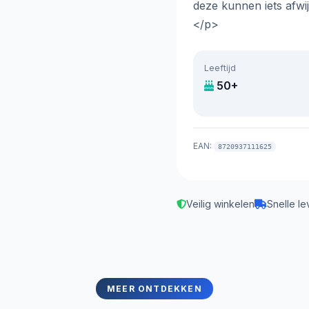
deze kunnen iets afwi
</p>
Leeftijd
50+
EAN:
8720937111625
Veilig winkelen
Snelle le
MEER ONTDEKKEN