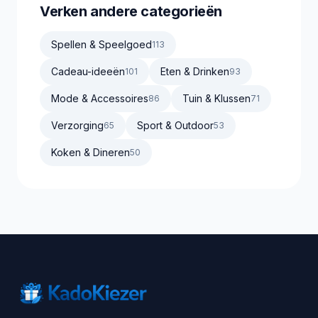
Verken andere categorieën
Spellen & Speelgoed
113
Cadeau-ideeën
Eten & Drinken
101
93
Mode & Accessoires
Tuin & Klussen
86
71
Verzorging
Sport & Outdoor
65
53
Koken & Dineren
50