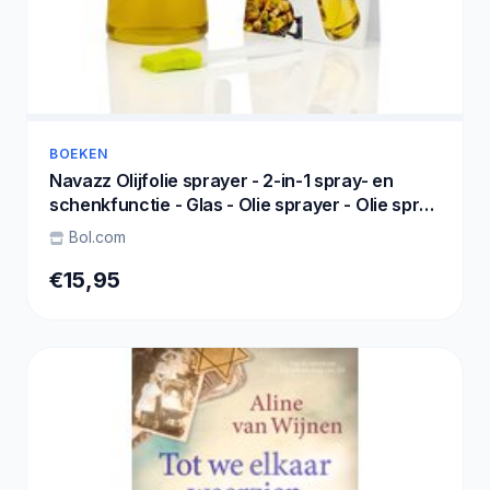
BOEKEN
Navazz Olijfolie sprayer - 2-in-1 spray- en
schenkfunctie - Glas - Olie sprayer - Olie spray
voor koken, grillen en bakken - Oliefles - Incl.
Bol.com
E-kookboek
€15,95