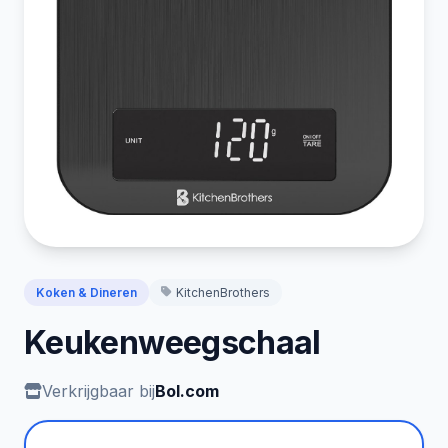
Koken & Dineren
KitchenBrothers
Keukenweegschaal
Verkrijgbaar bij
Bol.com