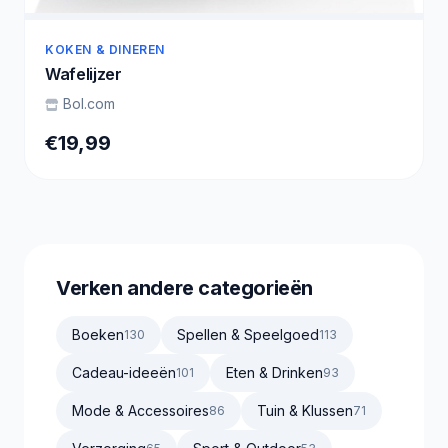
KOKEN & DINEREN
Wafelijzer
Bol.com
€19,99
Verken andere categorieën
Boeken
Spellen & Speelgoed
130
113
Cadeau-ideeën
Eten & Drinken
101
93
Mode & Accessoires
Tuin & Klussen
86
71