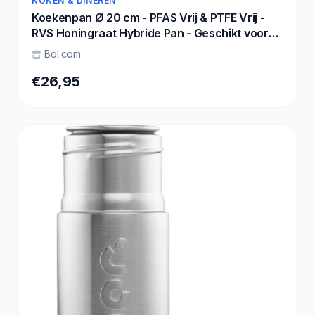
KOKEN & DINEREN
Koekenpan Ø 20 cm - PFAS Vrij & PTFE Vrij -
RVS Honingraat Hybride Pan - Geschikt voor
Inductie, Elektrisch, Keramisch & Gas -
Bol.com
Hexagon Anti Aanbak Pan - Krasbestendig -
Oven tot 280°C - Duurzame Keramische
€26,95
Coating - Keukengerei - Koken - Löwenthal