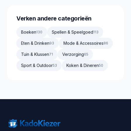
Verken andere categorieën
Boeken
Spellen & Speelgoed
130
113
Eten & Drinken
Mode & Accessoires
93
86
Tuin & Klussen
Verzorging
71
65
Sport & Outdoor
Koken & Dineren
53
50