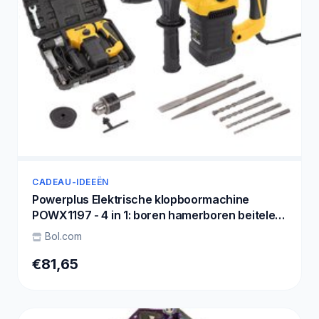
CADEAU-IDEEËN
Powerplus Elektrische klopboormachine
POWX1197 - 4 in 1: boren hamerboren beitelen
en beitelrotatie, 1500 W boormachine
Bol.com
€81,65