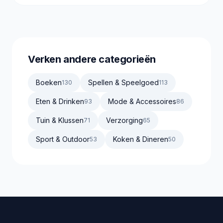
Verken andere categorieën
Boeken
Spellen & Speelgoed
130
113
Eten & Drinken
Mode & Accessoires
93
86
Tuin & Klussen
Verzorging
71
65
Sport & Outdoor
Koken & Dineren
53
50