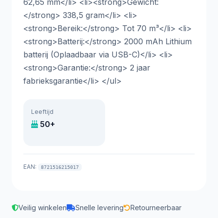
62,65 mm</li> <li><strong>Gewicht:
</strong> 338,5 gram</li> <li>
<strong>Bereik:</strong> Tot 70 m³</li> <li>
<strong>Batterij:</strong> 2000 mAh Lithium
batterij (Oplaadbaar via USB-C)</li> <li>
<strong>Garantie:</strong> 2 jaar
fabrieksgarantie</li> </ul>
Leeftijd
50+
EAN:
8721516215017
Veilig winkelen
Snelle levering
Retourneerbaar