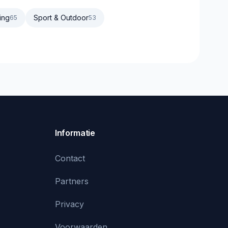
ing
Sport & Outdoor
65
53
Informatie
Contact
Partners
Privacy
Voorwaarden