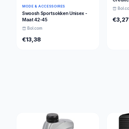
Case B
MODE & ACCESSOIRES
Bol.c
besche
Swoosh Sportsokken Unisex -
€3,27
Maat 42-45
Bol.com
€13,38