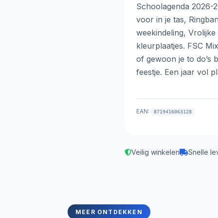
Schoolagenda 2026-20
voor in je tas, Ringban
weekindeling, Vrolijke
kleurplaatjes. FSC Mi
of gewoon je to do’s 
feestje. Een jaar vol 
EAN:
8719416063128
Veilig winkelen
Snelle le
MEER ONTDEKKEN