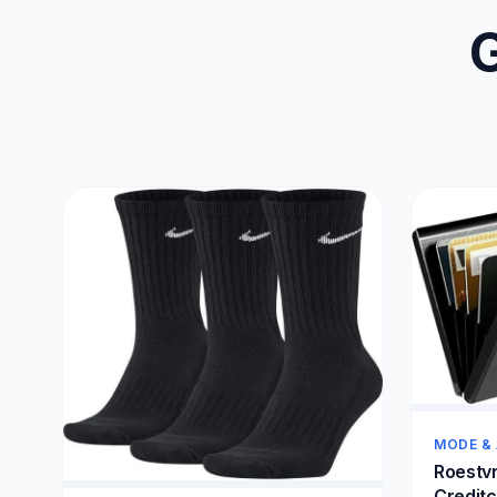
G
MODE &
Roestvr
Creditc