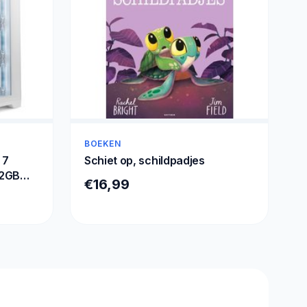
BOEKEN
 7
Schiet op, schildpadjes
32GB
€16,99
indows
 -