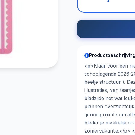
Productbeschrijvin
<p>Klaar voor een ni
schoolagenda 2026-20
beetje structuur ). De
illustraties, van taart
bladzijde nét wat leu
plannen overzichtelijk
genoeg ruimte om alles
blader je makkelijk do
zomervakantie.</p> 