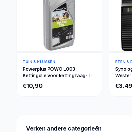
TUIN & KLUSSEN
ETEN & 
Powerplus POWOIL003
Synolog
Kettingolie voor kettingzaag- 1l
Western
8TB)
€10,90
€3.4
Verken andere categorieën