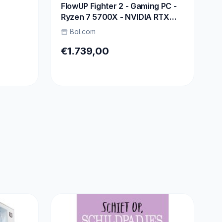
FlowUP Fighter 2 - Gaming PC -
Ryzen 7 5700X - NVIDIA RTX
5070 - 32GB - 1TB -
Bol.com
te,
Waterkoeling
ighest
€1.739,00
 RTX
A