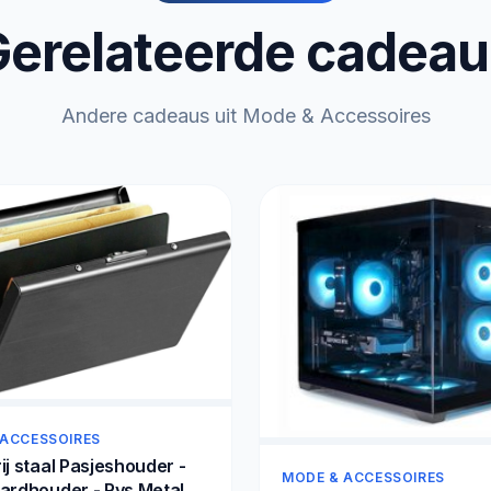
erelateerde cadea
Andere cadeaus uit Mode & Accessoires
 ACCESSOIRES
ij staal Pasjeshouder -
MODE & ACCESSOIRES
ardhouder - Rvs Metal