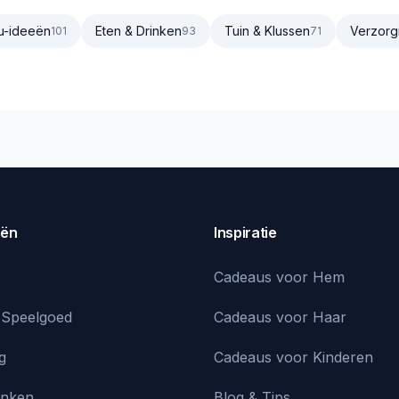
u-ideeën
Eten & Drinken
Tuin & Klussen
Verzorg
101
93
71
eën
Inspiratie
Cadeaus voor Hem
 Speelgoed
Cadeaus voor Haar
g
Cadeaus voor Kinderen
inken
Blog & Tips