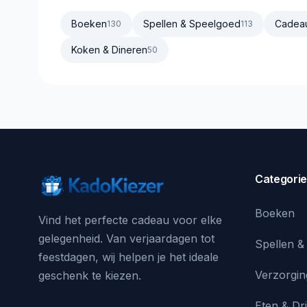
Boeken
Spellen & Speelgoed
Cadea
130
113
Koken & Dineren
50
Categori
Boeken
Vind het perfecte cadeau voor elke
gelegenheid. Van verjaardagen tot
Spellen &
feestdagen, wij helpen je het ideale
Verzorgin
geschenk te kiezen.
Eten & Dr