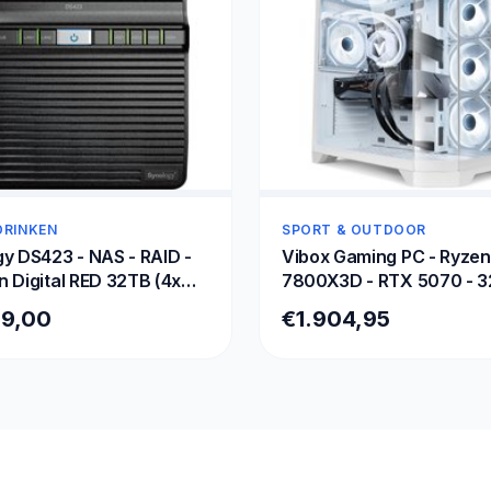
DRINKEN
SPORT & OUTDOOR
y DS423 - NAS - RAID -
Vibox Gaming PC - Ryzen
 Digital RED 32TB (4x
7800X3D - RTX 5070 - 
DDR5 RAM - 1TB SSD - W
99,00
€1.904,95
11 - WiFi 6 + Bluetooth 5.4
Waterkoeling