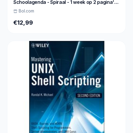
Schoolagenda - Spiraal - 1 week op 2 pagina's
- Harde kaft - Met Elastiek
Bol.com
€12,99