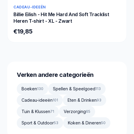
CADEAU-IDEEËN
Billie Eilish - Hit Me Hard And Soft Tracklist
Heren T-shirt - XL - Zwart
€19,85
Verken andere categorieën
Boeken
Spellen & Speelgoed
130
113
Cadeau-ideeën
Eten & Drinken
101
93
Tuin & Klussen
Verzorging
71
65
Sport & Outdoor
Koken & Dineren
53
50