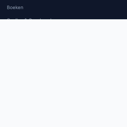
Boeken
Spellen & Speelgoed
Verzorging
Eten & Drinken
Cadeau-ideeën
Inspiratie
Cadeaus voor Hem
Cadeaus voor Haar
Cadeaus voor Kinderen