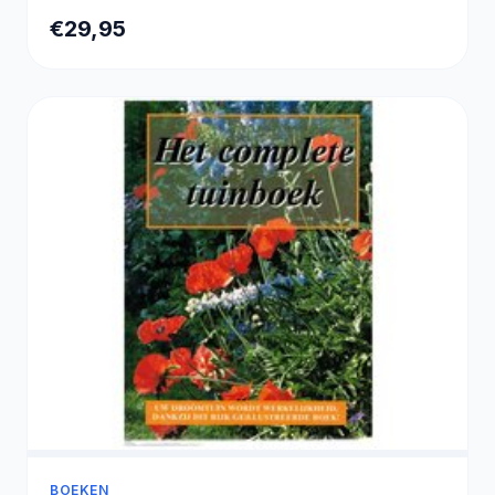
Diffuser Luchtbevochtiger - Etherische olie
€29,95
diffuser - Essentiele olie Aromadiffusers -
Geurverspreider voor Aromatherapie -
Donkere Houtlook
BOEKEN