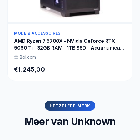
MODE & ACCESSOIRES
AMD Ryzen 7 5700X - NVidia GeForce RTX
5060 Ti - 32GB RAM - 1TB SSD - Aquariumcase
met Temperatuur Display en aRGB
Bol.com
Towercooler (+25% CPU Performance) - WiFi
6 / Bluetooth 5.4 - Gamdias Atlas M1
€1.245,00
HETZELFDE MERK
Meer van Unknown