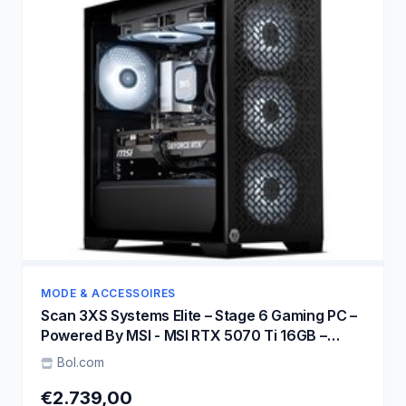
MODE & ACCESSOIRES
Scan 3XS Systems Elite – Stage 6 Gaming PC –
Powered By MSI - MSI RTX 5070 Ti 16GB –
Ryzen 7 7800X3D – Corsair DDR5 32GB – 2TB
Bol.com
SSD - 4K High Gaming
€2.739,00