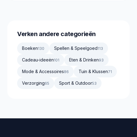
Verken andere categorieën
Boeken
Spellen & Speelgoed
130
113
Cadeau-ideeën
Eten & Drinken
101
93
Mode & Accessoires
Tuin & Klussen
86
71
Verzorging
Sport & Outdoor
65
53