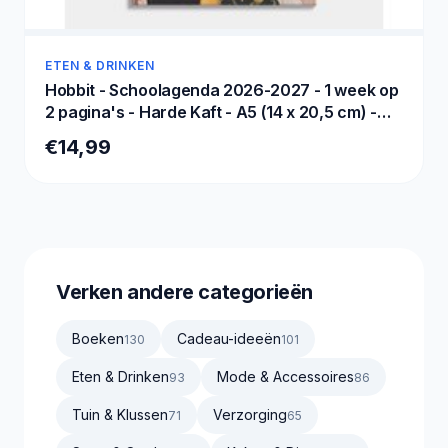
ETEN & DRINKEN
Hobbit - Schoolagenda 2026-2027 - 1 week op
2 pagina's - Harde Kaft - A5 (14 x 20,5 cm) -
Vintage Bloemen
€14,99
Verken andere categorieën
Boeken
Cadeau-ideeën
130
101
Eten & Drinken
Mode & Accessoires
93
86
Tuin & Klussen
Verzorging
71
65