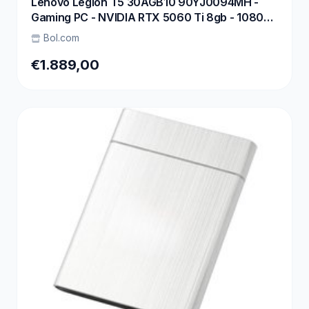
Lenovo Legion T5 30AGB10 90YJ0094MH -
Gaming PC - NVIDIA RTX 5060 Ti 8gb - 1080p-
1440p - Ryzen 5 7600 - 32 GB DDR5 - 1 TB SSD
Bol.com
- Wi-Fi 7 - Windows 11 Home
€1.889,00