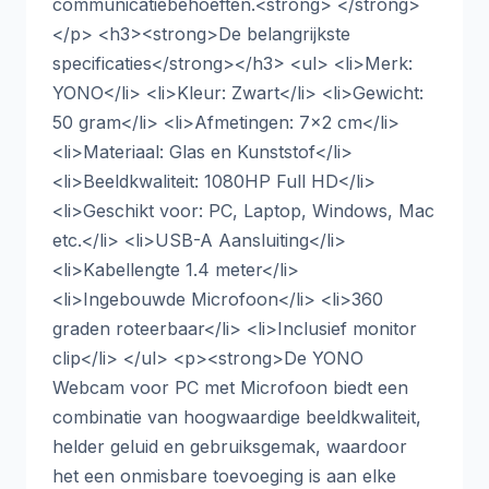
communicatiebehoeften.<strong> </strong>
</p> <h3><strong>De belangrijkste
specificaties</strong></h3> <ul> <li>Merk:
YONO</li> <li>Kleur: Zwart</li> <li>Gewicht:
50 gram</li> <li>Afmetingen: 7x2 cm</li>
<li>Materiaal: Glas en Kunststof</li>
<li>Beeldkwaliteit: 1080HP Full HD</li>
<li>Geschikt voor: PC, Laptop, Windows, Mac
etc.</li> <li>USB-A Aansluiting</li>
<li>Kabellengte 1.4 meter</li>
<li>Ingebouwde Microfoon</li> <li>360
graden roteerbaar</li> <li>Inclusief monitor
clip</li> </ul> <p><strong>De YONO
Webcam voor PC met Microfoon biedt een
combinatie van hoogwaardige beeldkwaliteit,
helder geluid en gebruiksgemak, waardoor
het een onmisbare toevoeging is aan elke