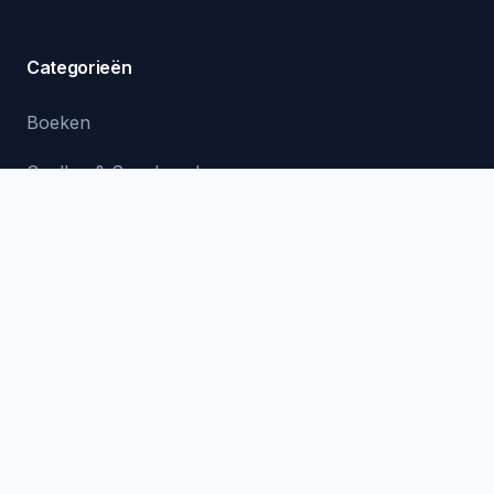
Categorieën
Boeken
Spellen & Speelgoed
Verzorging
Eten & Drinken
Cadeau-ideeën
Inspiratie
Cadeaus voor Hem