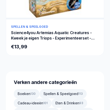
SPELLEN & SPEELGOED
Science4you Artemias Aquatic Creatures -
Kweek je eigen Triops - Experimenteerset -
Educatief Speelgoed 6+ Jaar
€13,99
Verken andere categorieën
Boeken
Spellen & Speelgoed
130
113
Cadeau-ideeën
Eten & Drinken
101
93