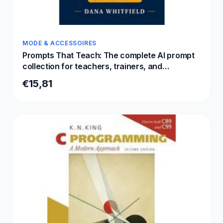
MODE & ACCESSOIRES
Prompts That Teach: The complete AI prompt
collection for teachers, trainers, and
instructional designers: 95 ready-to-use
€15,81
prompts for ChatGPT, Claude