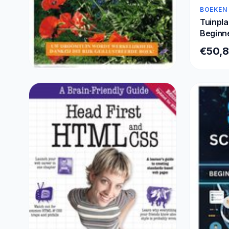
BOEKEN
Tuinpla
Beginne
12 Maa
€50,
258x21
BOEKEN
Het complete tuinboek
€16,60