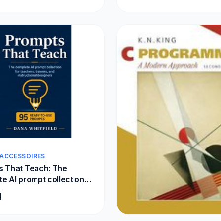
 ACCESSOIRES
s That Teach: The
e AI prompt collection
chers, trainers, and
1
tional designers: 95
o-use prompts for