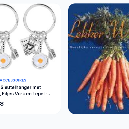
T, Claude
ETEN & DRINKEN
C Programming
€104,00
 ACCESSOIRES
 Sleutelhanger met
, Eitjes Vork en Lepel -
accessoires,
58
deaus en Tafelgerei
oks
BOEKEN