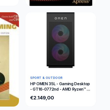
SPORT & OUTDOOR
C Quick Syntax Reference
€31,99
SPORT & OUTDOOR
HP OMEN 35L - Gaming Desktop
- GT16-0772nd - AMD Ryzen™ 7
- 8700F - 32 GB DDR5-SDRAM -
€2.149,00
NVIDIA GeForce RTX 5070 -
Windows 11 Home - Tower AI PC