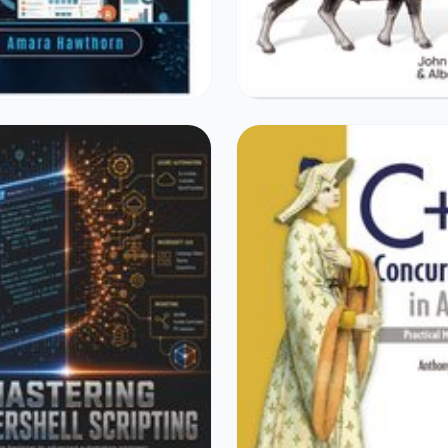
DRINKEN
SPORT & OUTDOOR
cripting for Beginners
Prompt Engineering For 
0
€46,23