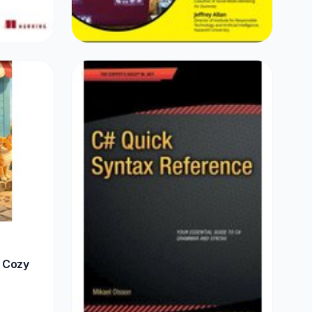
SPORT & OUTDOOR
Writing AI Prompts For Dummies
€16,99
r Cozy