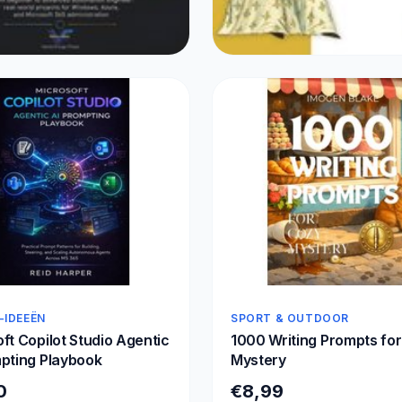
N
SIERADEN
ng PowerShell Scripting
C++ Concurrency
1
€44,73
-IDEEËN
SPORT & OUTDOOR
ft Copilot Studio Agentic
1000 Writing Prompts fo
pting Playbook
Mystery
0
€8,99