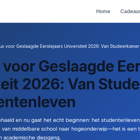
Home
Cadeau
s voor Geslaagde Eerstejaars Universiteit 2026: Van Studeerkamer
voor Geslaagde Eer
teit 2026: Van Stud
entenleven
aald en nu gaat het echt beginnen: het studentenleven aa
 van middelbare school naar hogeonderwijs—het is een 
 en academische diepgang.