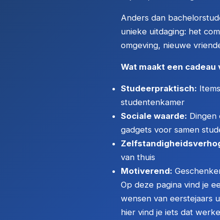
Anders dan bachelorstuden
unieke uitdaging: het c
omgeving, nieuwe vriend
Wat maakt een cadeau v
Studeerpraktisch:
Items
studentenkamer
Sociale waarde:
Dingen 
gadgets voor samen stud
Zelfstandigheidsverho
van thuis
Motiverend:
Geschenken 
Op deze pagina vind je e
wensen van eerstejaars un
hier vind je iets dat werke