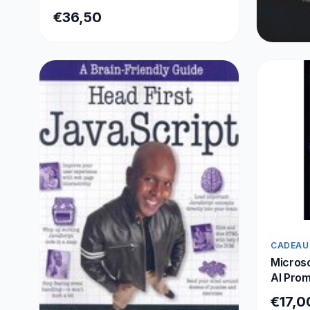
€36,50
SIERADE
Masteri
€25,5
CADEAU
Microso
AI Prom
€17,0