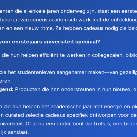
ten die al enkele jaren onderweg zijn, staat een eerstej
ombineren van serieus academisch werk met de ontdekkin
en en een nieuw ritme. Ze hebben cadeaus nodig die be
oor eerstejaars universiteit speciaal?
 die hun helpen efficiënt te werken in collegezalen, bib
die het studentenleven aangenamer maken—van gezellige
eren
gend:
Producten die hen ondersteunen in hun nieuwe, o
die hun helpen het academische jaar met energie en ple
en curated selectie cadeaus specifiek ontworpen voor d
iversiteit. Of je nu een ouder bent die trots is, een broe
lijk aanslaat.