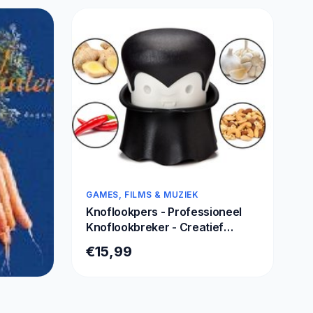
- Zwart
GAMES, FILMS & MUZIEK
Knoflookpers - Professioneel
Knoflookbreker - Creatief
Multifunctioneel
€15,99
Knoflookhakmolen - hoge
kwaliteit Garlic Crusher Mincer -
werkt op kruiden, gember,
noten, chili-knoflookmolen -