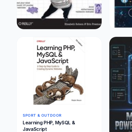
ETEN & DRINKEN
ETEN & 
Head First Html and Css
Shell S
€22,77
€18,0
SPORT & OUTDOOR
Learning PHP, MySQL &
JavaScript