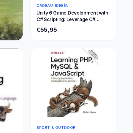
CADEAU-IDEEËN
Unity 6 Game Development with
C# Scripting: Leverage C#
scripting in Unity to create
€55,95
immersive games and VR
experiences
SPORT & OUTDOOR