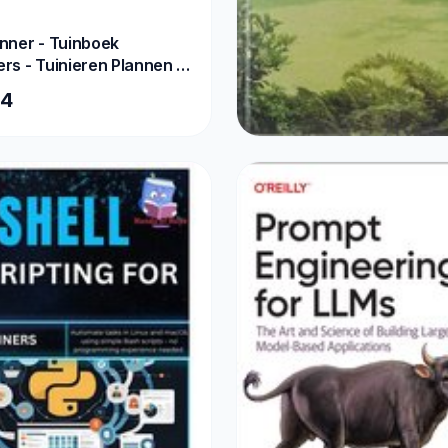
nner - Tuinboek
rs - Tuinieren Plannen -
nden Volgsysteem -
84
cm - A
BOEKEN
GROTE TUINBOEK
€7,25