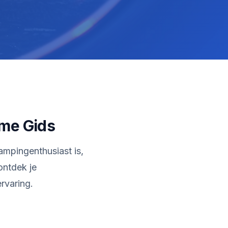
eme Gids
mpingenthusiast is,
ontdek je
rvaring.