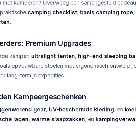
n met kamperen? Overweeg een samengesteld cadeau
 praktische
camping checklist
,
basis camping rope
,
rten
.
erders: Premium Upgrades
erde kamper:
ultralight tenten
,
high-end sleeping b
oals opvouwbare stoelen met ergonomisch ontwerp, 
r lang-termijn expedities.
den Kampeergeschenken
genwerend gear
,
UV-beschermde kleding
, en
koe
sche lagen
,
warme slaapzakken
, en
kampingverwa