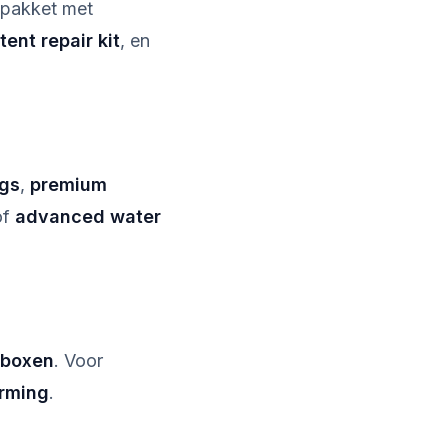
pakket met
tent repair kit
, en
ags
,
premium
of
advanced water
lboxen
. Voor
rming
.