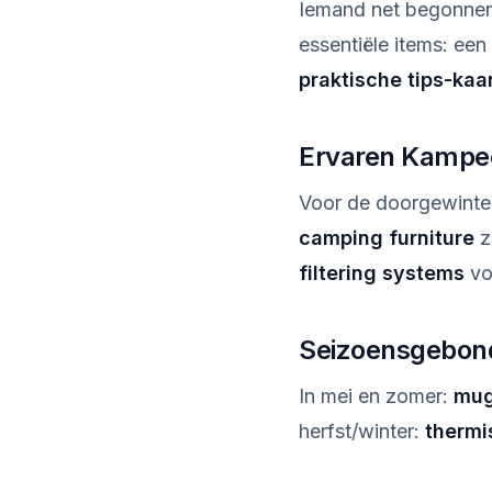
Iemand net begonne
essentiële items: een
praktische tips-kaa
Ervaren Kampe
Voor de doorgewint
camping furniture
z
filtering systems
voo
Seizoensgebon
In mei en zomer:
mug
herfst/winter:
thermi