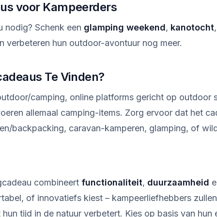
aus voor Kampeerders
u nodig? Schenk een
glamping weekend
,
kanotocht
en verbeteren hun outdoor-avontuur nog meer.
adeaus Te Vinden?
utdoor/camping, online platforms gericht op outdoor 
eren allemaal camping-items. Zorg ervoor dat het cad
kken/backpacking, caravan-kamperen, glamping, of wi
ngcadeau combineert
functionaliteit
,
duurzaamheid
e
rtabel, of innovatiefs kiest – kampeerliefhebbers zulle
un tijd in de natuur verbetert. Kies op basis van hun 