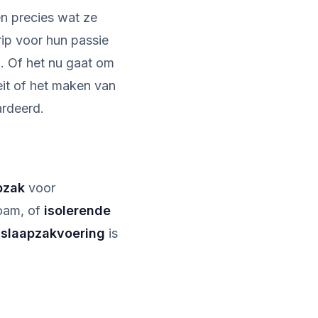
n precies wat ze
rip voor hun passie
n. Of het nu gaat om
eit of het maken van
ardeerd.
pzak
voor
oam, of
isolerende
 slaapzakvoering
is