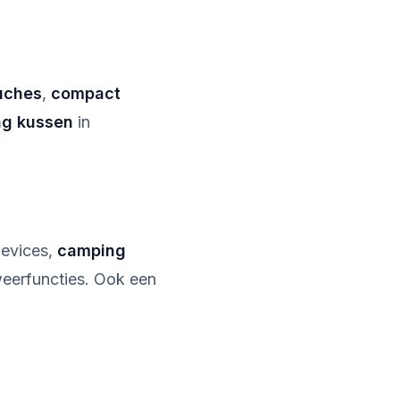
uches
,
compact
g kussen
in
devices,
camping
eerfuncties. Ook een