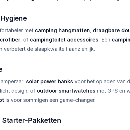
 Hygiene
ortabeler met
camping hangmatten
,
draagbare do
crofiber
, of
campingtoilet accessoires
. Een
campin
verbetert de slaapkwaliteit aanzienlijk.
e
kamperaar:
solar power banks
voor het opladen van 
icht design, of
outdoor smartwatches
met GPS en w
ot
is voor sommigen een game-changer.
 Starter-Pakketten