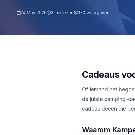
24 May 2026
3 min lezen
170 weergaven
Cadeaus voo
Of iemand net begonn
de juiste camping-ca
cadeauideeën die per
Waarom Kampe