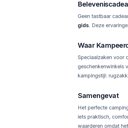
Beleveniscade
Geen tastbaar cadea
gids
. Deze ervaring
Waar Kampeerc
Speciaalzaken voor o
geschenkenwinkels vo
kampingstijl: rugza
Samengevat
Het perfecte campi
iets praktisch, comfo
waarderen omdat het h