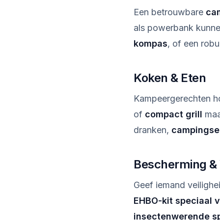
Een betrouwbare
ca
als powerbank kunnen
kompas
, of een rob
Koken & Eten
Kampeergerechten hoe
of
compact grill
maa
dranken,
campingse
Bescherming & V
Geef iemand veilighe
EHBO-kit speciaal v
insectenwerende s