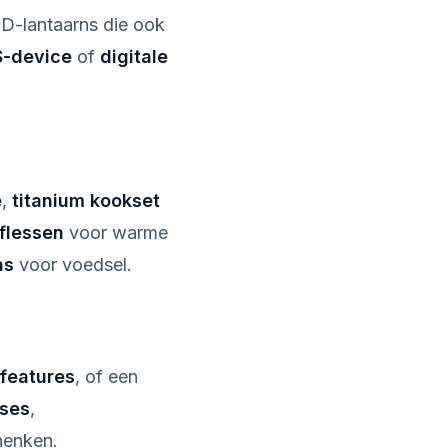
D-lantaarns die ook
-device
of
digitale
e
,
titanium kookset
flessen
voor warme
as
voor voedsel.
features
, of een
ases
,
henken.