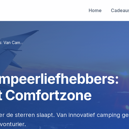
Home
Cadeau
: Van Cam...
mpeerliefhebbers:
t Comfortzone
 de sterren slaapt. Van innovatief camping ge
vonturier.