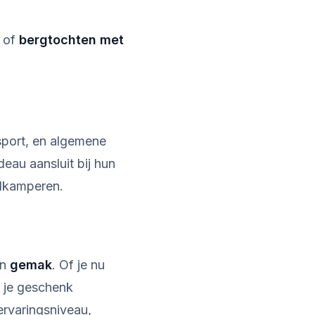
, of
bergtochten met
sport, en algemene
eau aansluit bij hun
ldkamperen.
n
gemak
. Of je nu
n je geschenk
ervaringsniveau,