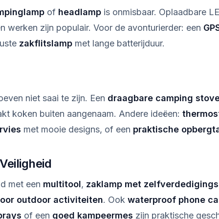
mpinglamp
of
headlamp
is onmisbaar. Oplaadbare LE
 werken zijn populair. Voor de avonturierder: een
GPS
uuste
zakflitslamp
met lange batterijduur.
ven niet saai te zijn. Een
draagbare camping stov
kt koken buiten aangenaam. Andere ideëen:
thermos
rvies
met mooie designs, of een
praktische opbergt
eiligheid
id met een
multitool
,
zaklamp met zelfverdedigings
oor outdoor activiteiten
. Ook
waterproof phone c
prays
of een
goed kampeermes
zijn praktische gesc