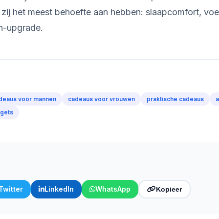
r zij het meest behoefte aan hebben: slaapcomfort, vo
ch-upgrade.
deaus voor mannen
cadeaus voor vrouwen
praktische cadeaus
a
dgets
Twitter
LinkedIn
WhatsApp
Kopieer