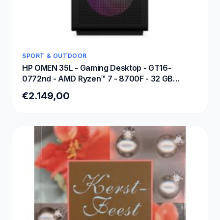
SPORT & OUTDOOR
HP OMEN 35L - Gaming Desktop - GT16-
0772nd - AMD Ryzen™ 7 - 8700F - 32 GB
DDR5-SDRAM - NVIDIA GeForce RTX 5070 -
€2.149,00
Windows 11 Home - Tower AI PC - Zwart