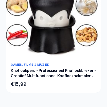
GAMES, FILMS & MUZIEK
Knoflookpers - Professioneel Knoflookbreker -
Creatief Multifunctioneel Knoflookhakmolen -
hoge kwaliteit Garlic Crusher Mincer - werkt op
€15,99
kruiden, gember, noten, chili-knoflookmolen -
grappige kookcadeaus gadgets
« Previous
Next »