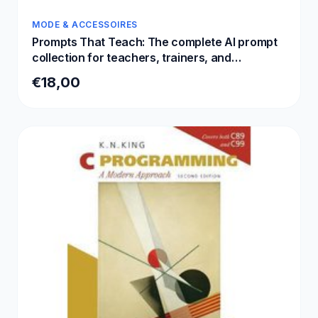
MODE & ACCESSOIRES
Prompts That Teach: The complete AI prompt
collection for teachers, trainers, and
instructional designers: 95 ready-to-use
€18,00
prompts for ChatGPT, Claude