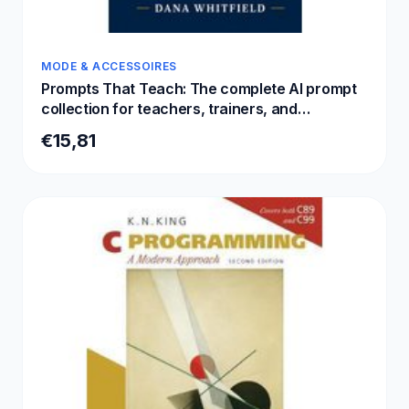
MODE & ACCESSOIRES
Prompts That Teach: The complete AI prompt
collection for teachers, trainers, and
instructional designers: 95 ready-to-use
€15,81
prompts for ChatGPT, Claude