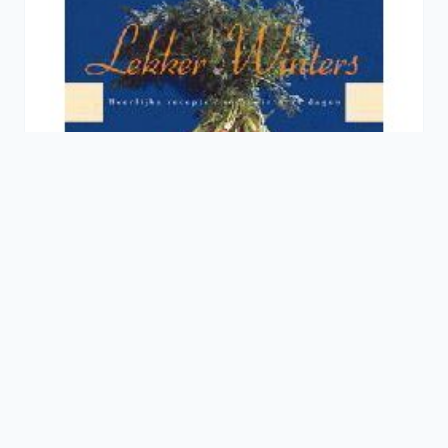
BOEKEN
Lekker winters - kookcadeaus
€8,45