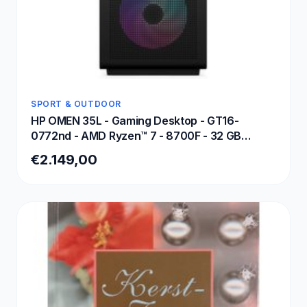
SPORT & OUTDOOR
HP OMEN 35L - Gaming Desktop - GT16-
0772nd - AMD Ryzen™ 7 - 8700F - 32 GB
DDR5-SDRAM - NVIDIA GeForce RTX 5070 -
€2.149,00
Windows 11 Home - Tower AI PC - Zwart