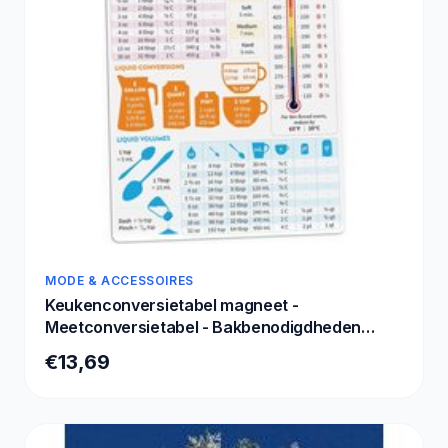
MODE & ACCESSOIRES
Keukenconversietabel magneet -
Meetconversietabel - Bakbenodigdheden
Bakaccessoires Kookgadgets - Bakkeuken
€13,69
Kookcadeaus voor vrouwen - Keukengadgets -
Kooktijden Grafiek - 8” x 6”