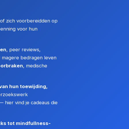
 of zich voorbereidden op
enning voor hun
ten
, peer reviews,
eel magere bedragen leven
oorbraken
, medische
van hun toewijding,
derzoekswerk
 hier vind je cadeaus die
s tot mindfullness-