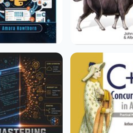
DRINKEN
SPORT & OUTDOOR
cripting for Beginners
Prompt Engineering For 
0
€46,23