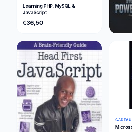
Learning PHP, MySQL &
JavaScript
€36,50
SIERADE
Masteri
€25,5
CADEAU
Microso