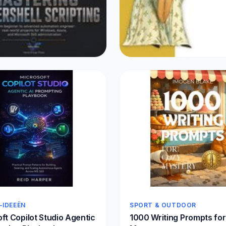
N
SIERADEN
ng PowerShell Scripting
C++ Concurrency
1
€44,73
-IDEEËN
SPORT & OUTDOOR
ft Copilot Studio Agentic
1000 Writing Prompts fo