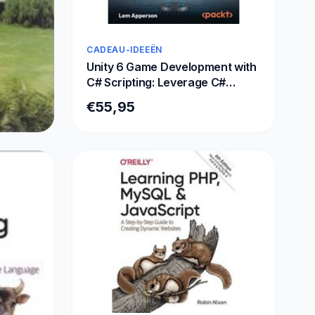
CADEAU-IDEEËN
Unity 6 Game Development with
C# Scripting: Leverage C#
scripting in Unity to create
€55,95
immersive games and VR
experiences