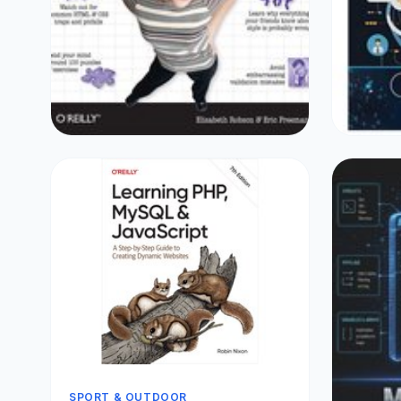
ETEN & DRINKEN
ETEN & 
Head First Html and Css
Shell S
€22,77
€18,0
SPORT & OUTDOOR