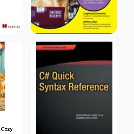
SPORT & OUTDOOR
Writing AI Prompts For Dummies
€16,99
r Cozy