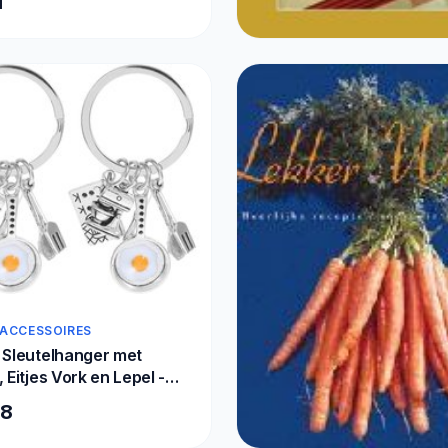
1
tional designers: 95
o-use prompts for
T, Claude
ETEN & DRINKEN
C Programming
€101,84
 ACCESSOIRES
 Sleutelhanger met
, Eitjes Vork en Lepel -
accessoires,
58
deaus en Tafelgerei
oks