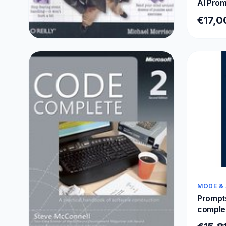
AI Prom
€17,0
CADEAU-IDEEËN
Head First Javascript
€15,47
MODE &
Prompt
complet
for tea