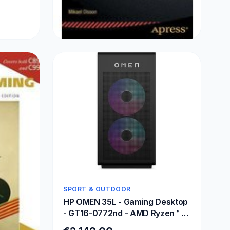
SPORT & OUTDOOR
C Quick Syntax Reference
€31,99
SPORT & OUTDOOR
HP OMEN 35L - Gaming Desktop
- GT16-0772nd - AMD Ryzen™ 7
- 8700F - 32 GB DDR5-SDRAM -