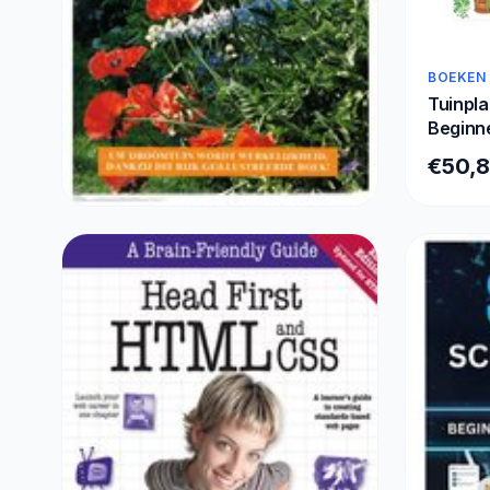
BOEKEN
Tuinpla
Beginne
12 Maa
€50,
258x21
BOEKEN
Het complete tuinboek
€16,60