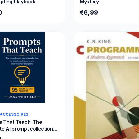
pting Playbook
Mystery
0
€8,99
 ACCESSOIRES
s That Teach: The
e AI prompt collection
chers, trainers, and