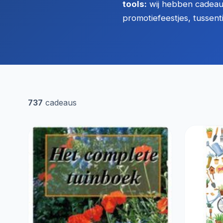
tools:
wij hebben cadeaus
promotiefeestjes, tussent
737
cadeaus