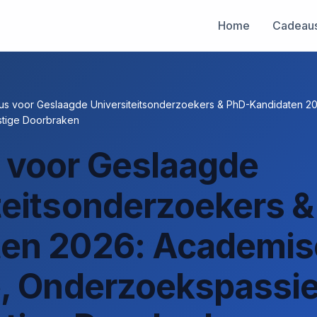
Home
Cadeau
s voor Geslaagde Universiteitsonderzoekers & PhD-Kandidaten 20
tige Doorbraken
 voor Geslaagde
teitsonderzoekers &
ten 2026: Academi
e, Onderzoekspassie