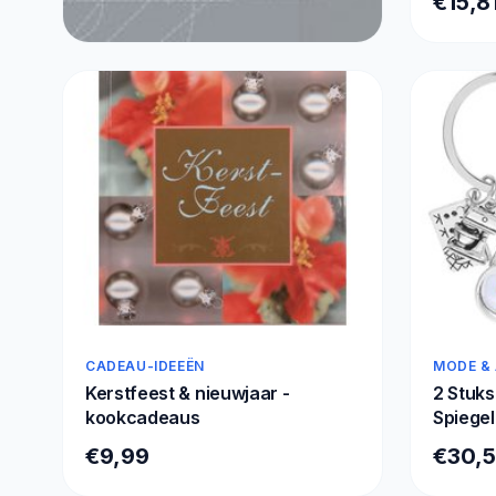
€15,8
instruc
ready-t
ChatGP
ETEN & DRINKEN
Code Complete
€30,07
CADEAU-IDEEËN
MODE &
Kerstfeest & nieuwjaar -
2 Stuks
kookcadeaus
Spiegel
Keuken
€9,99
€30,
Kookca
voor K