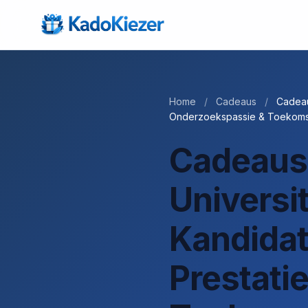
Home
/
Cadeaus
/
Cadeau
Onderzoekspassie & Toekoms
Cadeaus
Universi
Kandida
Prestati