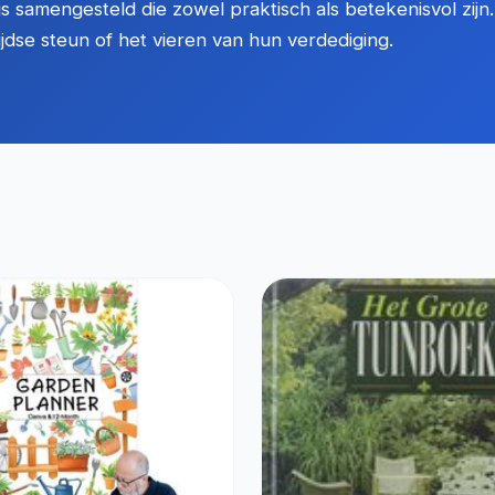
 samengesteld die zowel praktisch als betekenisvol zijn.
ijdse steun of het vieren van hun verdediging.