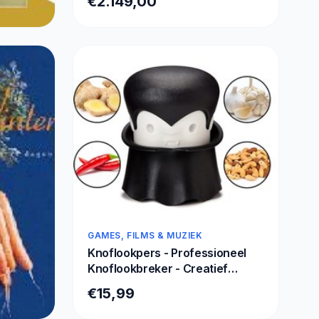
€2.149,00
NVIDIA GeForce RTX 5070 -
Windows 11 Home - Tower AI PC
- Zwart
GAMES, FILMS & MUZIEK
Knoflookpers - Professioneel
Knoflookbreker - Creatief
Multifunctioneel
€15,99
Knoflookhakmolen - hoge
kwaliteit Garlic Crusher Mincer -