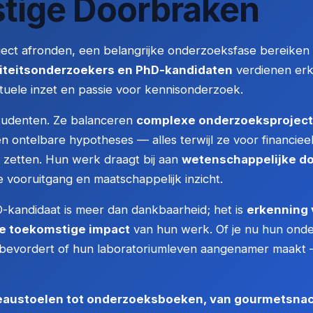
tige Doorbraken
ject afronden, een belangrijke onderzoeksfase bereiken
iteitsonderzoekers en PhD-kandidaten
verdienen erk
ctuele inzet en passie voor kennisonderzoek.
 studenten. Ze balanceren
complexe onderzoeksprojec
en ontelbare hypotheses — alles terwijl ze voor financi
j zetten. Hun werk draagt bij aan
wetenschappelijke d
e vooruitgang en maatschappelijk inzicht.
kandidaat is meer dan dankbaarheid; het is
erkenning 
e toekomstige impact
van hun werk. Of je nu hun on
 bevordert of hun laboratoriumleven aangenamer maakt —
austoelen tot onderzoeksboeken, van gourmetsnack