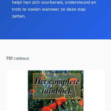
helpt hen zich voorbereid, ondersteund en
trots te voelen wanneer ze deze stap
zetten.
751
cadeaus