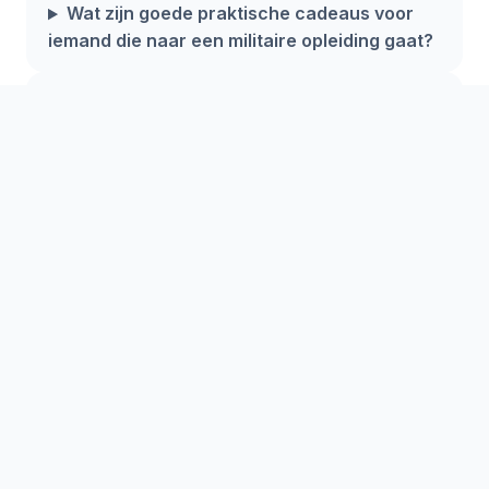
Wat zijn goede praktische cadeaus voor
iemand die naar een militaire opleiding gaat?
Hoe gaat een scholier zich voelen in die
eerste week? Hoe kan een cadeau daarbij
helpen?
Zijn er cadeaus die teamwork en discipline
ondersteunen?
Welke budgetkeuzes zijn het meest
betekenisvol?
Kan ik iets persoonlijks toevoegen aan een
praktisch cadeau?