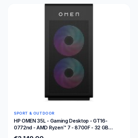
SPORT & OUTDOOR
HP OMEN 35L - Gaming Desktop - GT16-
0772nd - AMD Ryzen™ 7 - 8700F - 32 GB
DDR5-SDRAM - NVIDIA GeForce RTX 5070 -