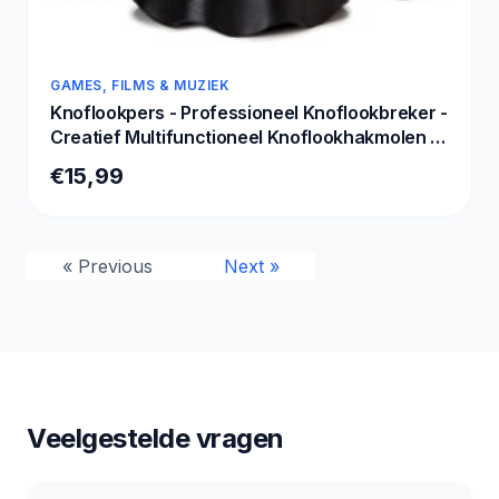
GAMES, FILMS & MUZIEK
Knoflookpers - Professioneel Knoflookbreker -
Creatief Multifunctioneel Knoflookhakmolen -
hoge kwaliteit Garlic Crusher Mincer - werkt op
€15,99
kruiden, gember, noten, chili-knoflookmolen -
grappige kookcadeaus gadgets
« Previous
Next »
Veelgestelde vragen