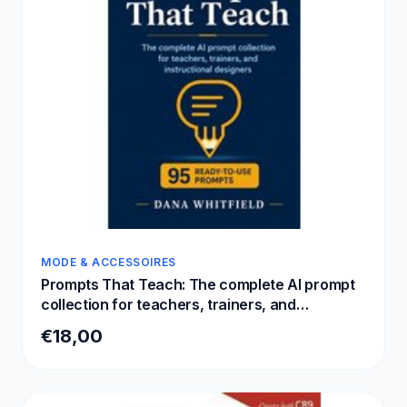
MODE & ACCESSOIRES
Prompts That Teach: The complete AI prompt
collection for teachers, trainers, and
instructional designers: 95 ready-to-use
€18,00
prompts for ChatGPT, Claude